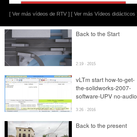
[ Ver más vídeos de RTV ]
[ Ver más Vídeos didácticos 
Back to the Start
2:19 · 2015
vLTm start how-to-get-
the-solidworks-2007-
software-UPV no-audio
3:26 · 2016
Back to the present