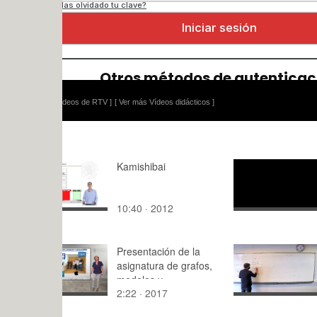
ídeos de RTV ]
[ Ver más Vídeos didácticos ]
Kamishibai
Matemática
Ejemplo de
parciales
10:40 · 2012
7:24 · 202
Presentación de la
Asociación
asignatura de grafos,
condensad
modelos y
2:22 · 2017
29:27 · 20
aplicaciones