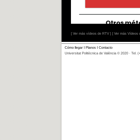
[ Ver más vídeos de RTV ]
[ Ver más Vídeos d
Cómo llegar
I
Planos
I
Contacto
Universitat Politècnica de València © 2020 · Tel. 