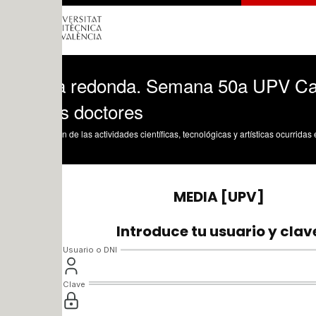
 redonda. Semana 50a UPV Carrera Inve
s doctores
n de las actividades científicas, tecnológicas y artísticas ocurridas en los tres cam