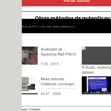
ídeos de RTV ]
[ Ver más Vídeos didácticos ]
Analizador de
Espectros R&S FS315
7:25 · 2015
R Studio, exploring a
: · 2025
dataset.
Mesa redonda:
12567 Tem
Colaborar, converger,
Estructura 
sumar: hacia un nuevo
64:07 · 2008
64:12 · 20
modelo de ser
universitarios
anos
I
Contacto