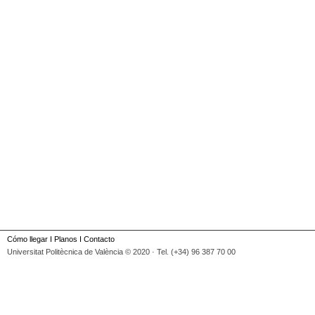
Cómo llegar
I
Planos
I
Contacto
Universitat Politècnica de València © 2020 · Tel. (+34) 96 387 70 00