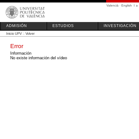
Valencià
·
English
I
a
ADMISIÓN
ESTUDIOS
INVESTIGACIÓN
Inicio UPV
::
Volver
Error
Información
No existe información del vídeo