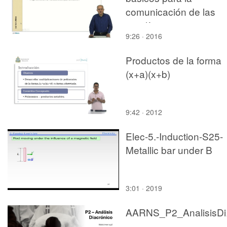
comunicación de las
aerolíneas
9:26 · 2016
Productos de la forma
(x+a)(x+b)
9:42 · 2012
Elec-5.-Induction-S25-
Metallic bar under B
3:01 · 2019
AARNS_