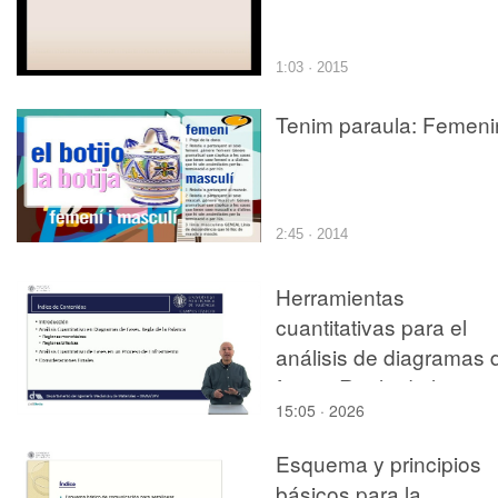
1:03 · 2015
Tenim paraula: Femeni
2:45 · 2014
Herramientas
cuantitativas para el
análisis de diagramas 
fases. Regla de la
15:05 · 2026
palanca
Esquema y principios
básicos para la