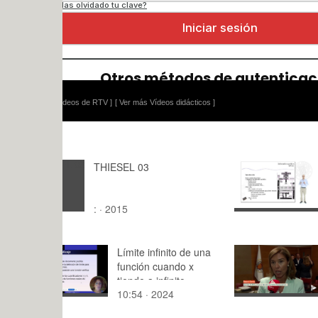
ídeos de RTV ]
[ Ver más Vídeos didácticos ]
THIESEL 03
GPU 1ª par
: · 2015
11:35 · 20
Límite infinito de una
Cátedra pa
función cuando x
Economía d
tiende a infinito
10:54 · 2024
2:06 · 202