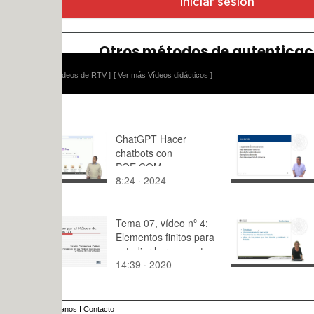
ídeos de RTV ]
[ Ver más Vídeos didácticos ]
ChatGPT Hacer
Modulació
chatbots con
POE.COM
8:24 · 2024
9:29 · 201
Tema 07, vídeo nº 4:
El tratado 
Elementos finitos para
estudiar la respuesta a
14:39 · 2020
12:18 · 20
flexión
anos
I
Contacto