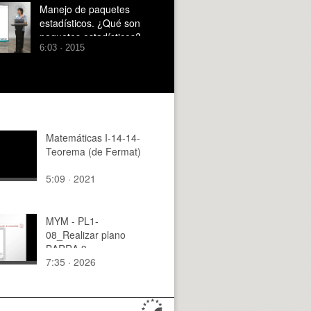
Manejo de paquetes
estadísticos. ¿Qué son
paquetes estadísticos?
6:03 · 2015
Matemáticas I-14-14-
Teorema (de Fermat)
5:09 · 2021
MYM - PL1-
08_Realizar plano
BARRA 3
7:35 · 2026