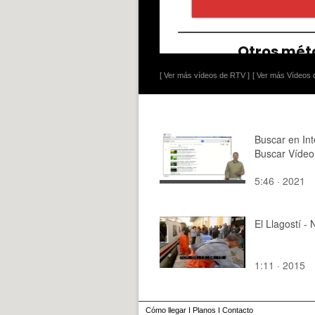
[ Ver más vídeos de RTV ]
[ Ver más Vídeos d
Buscar en Int
Buscar Vídeo
5:46 · 2021
El Llagostí - 
1:11 · 2015
Cómo llegar
I
Planos
I
Contacto