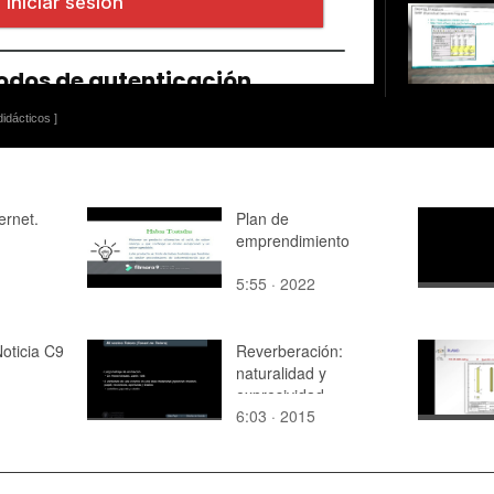
idácticos ]
ernet.
Plan de
emprendimiento
5:55 · 2022
Noticia C9
Reverberación:
naturalidad y
expresividad
6:03 · 2015