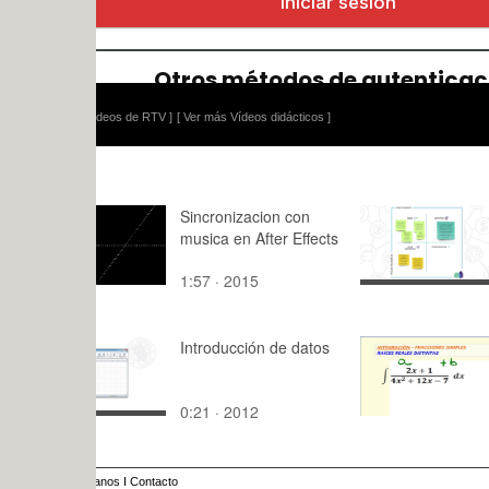
ídeos de RTV ]
[ Ver más Vídeos didácticos ]
Sincronizacion con
Design thi
musica en After Effects
Tools. Valu
Proposition
1:57 · 2015
2:24 · 202
Introducción de datos
Integración
método de 
Simples, ra
0:21 · 2012
10:56 · 20
y distintas 
anos
I
Contacto