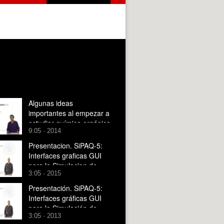
Algunas ideas
importantes al empezar a
estudiar química orgánica
9:05 · 2014
Presentacion. SiPAQ-5:
Interfaces graficas GUI
para la Simulacion de
3:05 · 2015
Procesos con Matlab? y
Scilab?
Presentación. SiPAQ-5:
Interfaces gráficas GUI
para la Simulación de
3:05 · 2013
Procesos con Matlab¿ y