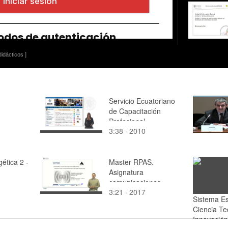
idácticos ]
Servicio Ecuatoriano
de Capacitación
Profesional
3:38 · 2010
gética 2 -
Master RPAS.
Asignatura
comunicaciones.
3:21 · 2017
Transmisión energía
Sistema E
electromagnética
Ciencia Te
Innovació