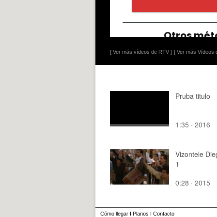
[ Ver más vídeos de RTV ]
[ Ver más Vídeos d
Pruba titulo
1:35 · 2016
Vizontele Die
1
0:28 · 2015
Cómo llegar
I
Planos
I
Contacto