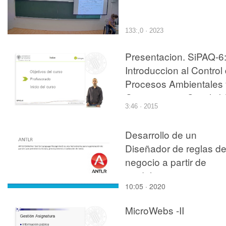
133:,0 · 2023
Presentacion. SiPAQ-6
Introduccion al Control
Procesos Ambientales 
Quimicos con Simulink
3:46 · 2015
y Xcos?
Desarrollo de un
Diseñador de reglas d
negocio a partir de
modelos
10:05 · 2020
MicroWebs -II