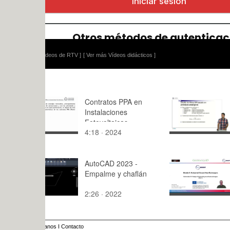
ídeos de RTV ]
[ Ver más Vídeos didácticos ]
Contratos PPA en
Filtros IIR
Instalaciones
prototipos 
Fotovoltaicas
4:18 · 2024
10:23 · 20
AutoCAD 2023 -
03-Submod
Empalme y chaflán
5.2_GROE
01 (Post-P
2:26 · 2022
7:05 · 202
anos
I
Contacto