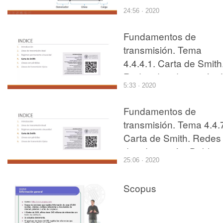
Redes de adaptación. 
24:56 · 2020
y Xs.
Fundamentos de
transmisión. Tema
4.4.4.1. Carta de Smith
Redes de adaptación. 
5:33 · 2020
y stub serie.
Fundamentos de
transmisión. Tema 4.4.
Carta de Smith. Redes
de adaptación. Doble
25:06 · 2020
sintonizador.
Scopus