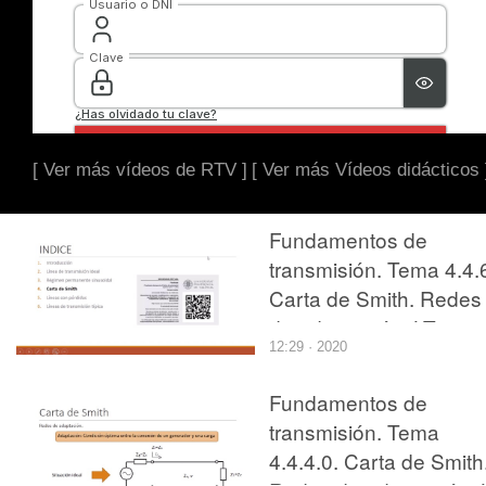
[ Ver más vídeos de RTV ]
[ Ver más Vídeos didácticos 
Fundamentos de
transmisión. Tema 4.4.
Carta de Smith. Redes
de adaptación. LT
12:29 · 2020
lambda/4
Fundamentos de
transmisión. Tema
4.4.4.0. Carta de Smith