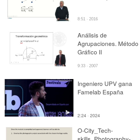
8:51 · 2016
Análisis de
Agrupaciones. Método
Gráfico II
9:33 · 2007
Ingeniero UPV gana
Famelab España
2:24 · 2024
O-City_Tech-
skills_Photography-