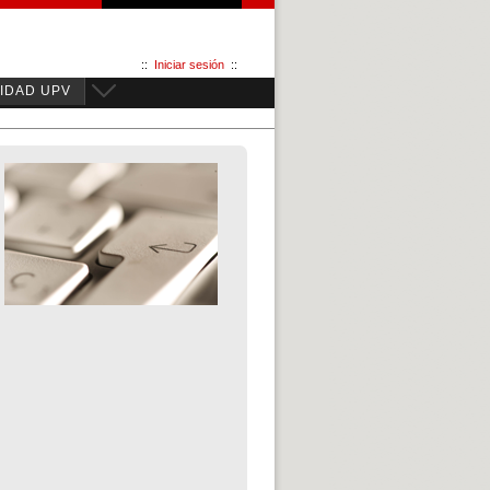
::
Iniciar sesión
::
IDAD UPV