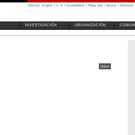
Valencià
·
English
I
a
·
A
I
Accesibilidad
I
Mapa web
I
Buscar
I
Directorio
INVESTIGACIÓN
ORGANIZACIÓN
COMUN
Volver