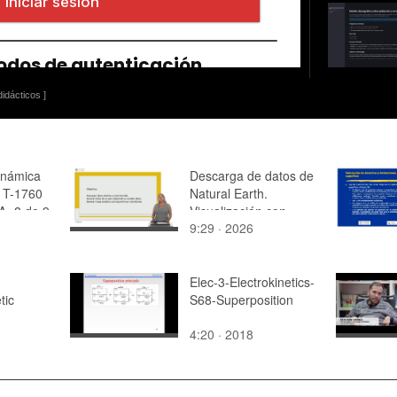
idácticos ]
inámica
Descarga de datos de
 T-1760
Natural Earth.
A- 8 de 9
Visualización con
9:29 · 2026
FME.
Elec-3-Electrokinetics-
tic
S68-Superposition
4:20 · 2018