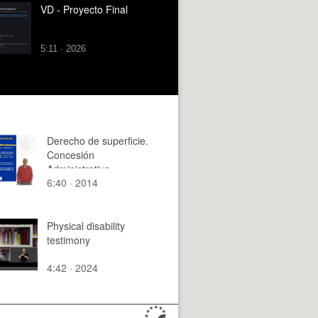
VD - Proyecto Final
5:11 · 2026
Derecho de superficie.
Concesión
Administrativa.
6:40 · 2014
Servidumbre
Physical disability
testimony
4:42 · 2024