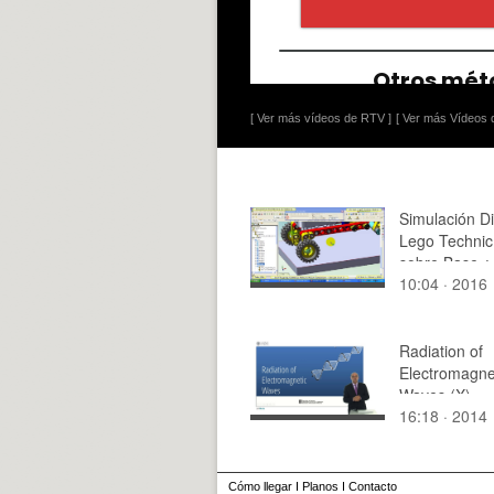
[ Ver más vídeos de RTV ]
[ Ver más Vídeos d
Simulación D
Lego Technic
sobre Base ¿
10:04 · 2016
Radiation of
Electromagne
Waves (X)
16:18 · 2014
Cómo llegar
I
Planos
I
Contacto