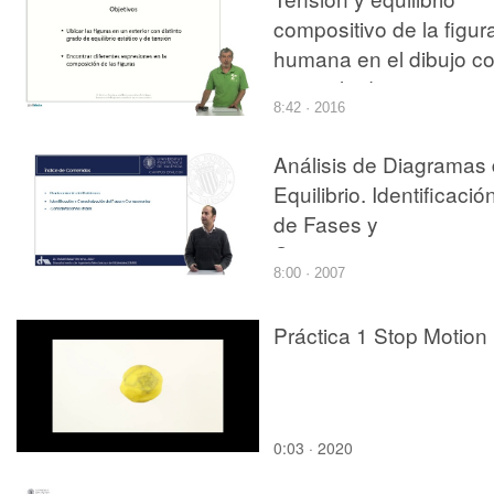
compositivo de la figur
humana en el dibujo c
acuarela de una escen
8:42 · 2016
exterior
Análisis de Diagramas
Equilibrio. Identificació
de Fases y
Componentes
8:00 · 2007
Práctica 1 Stop Motion
0:03 · 2020