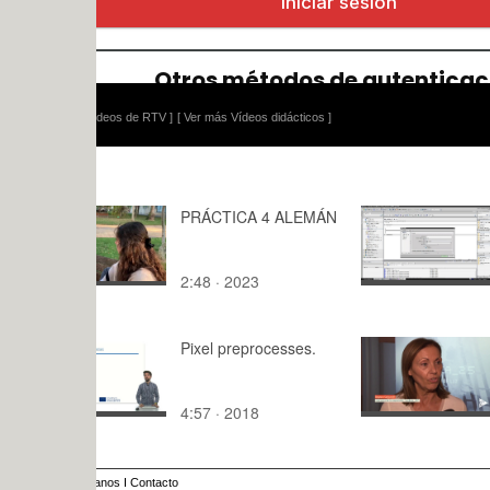
ídeos de RTV ]
[ Ver más Vídeos didácticos ]
PRÁCTICA 4 ALEMÁN
Lenguaje K
binaria, fl
temporizad
2:48 · 2023
10:58 · 20
Portal V15
Pixel preprocesses.
LuxData 25
Laboratori
4:57 · 2018
2:06 · 202
anos
I
Contacto