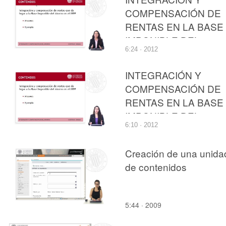
COMPENSACIÓN DE
RENTAS EN LA BASE
IMPONIBLE DEL
6:24 · 2012
AHORRO DEL
IMPUESTO SOBRE L
INTEGRACIÓN Y
RENTA DE LAS
COMPENSACIÓN DE
PERSONAS FÍSICAS
RENTAS EN LA BASE
IMPONIBLE DEL
6:10 · 2012
AHORRO DEL
IMPUESTO SOBRE L
Creación de una unida
RENTA DE LAS
de contenidos
PERSONAS FÍSICAS
5:44 · 2009