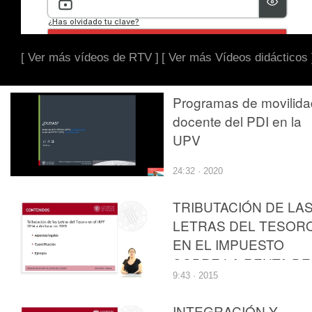
[ Ver más vídeos de RTV ]
[ Ver más Vídeos didácticos 
Programas de movilida
docente del PDI en la
UPV
24:32 · 2020
TRIBUTACIÓN DE LA
LETRAS DEL TESOR
EN EL IMPUESTO
SOBRE LA RENTA DE
9:43 · 2015
LAS PERSONAS
FÍSICAS
INTEGRACIÓN Y