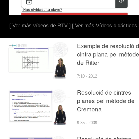
[ Ver más vídeos de RTV ]
[ Ver más Vídeos didácticos 
Exemple de resolució 
cintra plana pel mètod
de Ritter
7:10 · 2012
Resolució de cintres
planes pel mètode de
Cremona
9:35 · 2009
Resolució de cintres