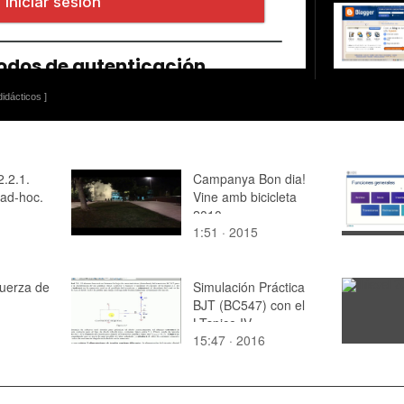
idácticos ]
.2.1.
Campanya Bon dia!
 ad-hoc.
Vine amb bicicleta
2010
1:51 · 2015
uerza de
Simulación Práctica
BJT (BC547) con el
LTspice IV
15:47 · 2016