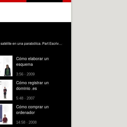
La unidad explica cómo funciona un LNB, por qué es necesario su uso y cómo permite la recepción de la señal de RTV por satélite en una parabólica. Part Escriva, MC. (2019). Cómo funciona un LNB. https://riunet.upv.es/handle/10251/122304 DER
Cómo elaborar un
esquema
3:56 · 2009
Cómo registrar un
dominio .es
5:48 · 2007
Cómo comprar un
ordenador
14:58 · 2008