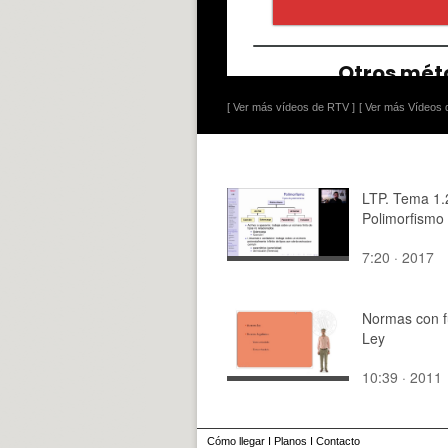
[ Ver más vídeos de RTV ]
[ Ver más Vídeos d
LTP. Tema 1.2
Polimorfismo
7:20 · 2017
Normas con f
Ley
10:39 · 2011
Cómo llegar
I
Planos
I
Contacto