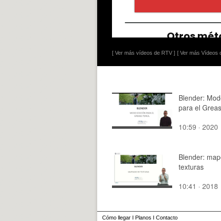
[ Ver más vídeos de RTV ]
[ Ver más Vídeos d
Blender: Mod
para el Greas
10:59 · 2020
Blender: ma
texturas
10:41 · 2018
Cómo llegar
I
Planos
I
Contacto