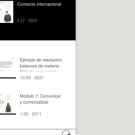
Comercio internacional
6:17 · 2010
Ejemplo de resolucion
balances de materia -
Método secuencial
10:59 · 2021
Análisis de Grados de
Libertad
Módulo 7: Comunicar
y comercializar
1:02 · 2011