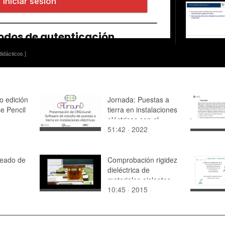
idácticos ]
o edición
Jornada: Puestas a
e Pencil
tierra en instalaciones
eléctricas con el
51:42 · 2022
software CRGround
peado de
Comprobación rigidez
dieléctrica de
materiales aislantes
10:45 · 2015