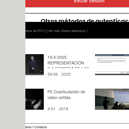
ídeos de RTV ]
[ Ver más Vídeos didácticos ]
19-5-2025.
CORTE LÁ
REPRESENTACIÓN
RAYJET R5
"LA COMEDIA DE LAS
CONCEPT
59:06 · 2025
2:59 · 202
EQUIVOCACIONES"
PREVIOS II
POR EL ALUMANDO
DE LA UNIVERSIDAD
SÉNIOR
P2 Coarticulación de
Seminario
video ceñida
( 14 diciem
PoLinuX
4:51 · 2019
78:22 · 20
anos
I
Contacto