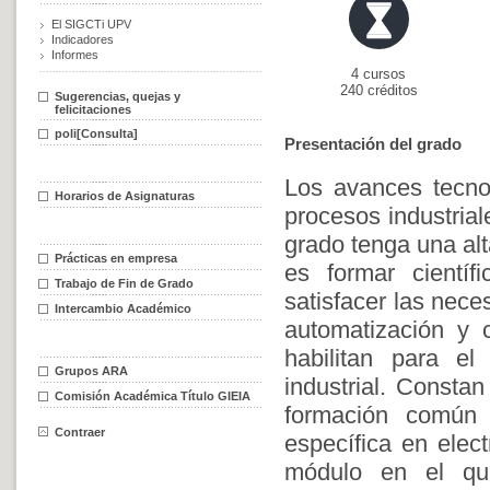
El SIGCTi UPV
Indicadores
Informes
4 cursos
240 créditos
Sugerencias, quejas y
felicitaciones
poli[Consulta]
Presentación del grado
Los avances tecnol
Horarios de Asignaturas
procesos industria
grado tenga una alt
Prácticas en empresa
es formar cientí
Trabajo de Fin de Grado
satisfacer las neces
Intercambio Académico
automatización y c
habilitan para el
Grupos ARA
industrial. Consta
Comisión Académica Título GIEIA
formación común 
Contraer
específica en elect
módulo en el que