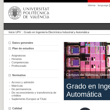
Idioma · language
Inicio UPV
::
Grado en Ingeniería Electrónica Industrial y Automática
Datos generales
Plan de estudios
Asignaturas
Horarios
Competencias
Profesorado
Campus de València, Univers
Normativa
Acceso y admisión
Grado en Ingen
Matrícula
De permanencia
Automática
De reconocimiento y transferencia de
créditos
Suplemento Europeo al Título
Calidad