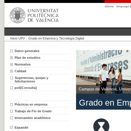
Idioma · language
Inicio UPV
::
Grado en Empresa y Tecnología Digital
Datos generales
Plan de estudios
Normativa
Calidad
Sugerencias, quejas y
felicitaciones
poli[Consulta]
Campus de València, Univers
Grado en Empr
Prácticas en empresa
Trabajo de Fin de Grado
Intercambio académico
Expandir