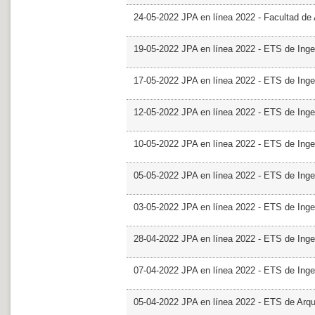
24-05-2022 JPA en línea 2022 - Facultad de
19-05-2022 JPA en línea 2022 - ETS de Inge
17-05-2022 JPA en línea 2022 - ETS de Ingen
12-05-2022 JPA en línea 2022 - ETS de Inge
10-05-2022 JPA en línea 2022 - ETS de Ingen
05-05-2022 JPA en línea 2022 - ETS de Ingen
03-05-2022 JPA en línea 2022 - ETS de Inge
28-04-2022 JPA en línea 2022 - ETS de Inge
07-04-2022 JPA en línea 2022 - ETS de Ingen
05-04-2022 JPA en línea 2022 - ETS de Arqu