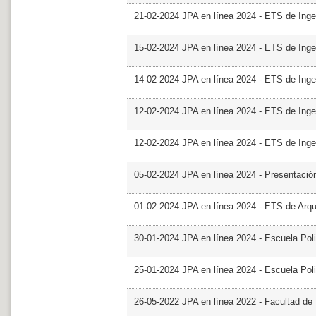
21-02-2024 JPA en línea 2024 - ETS de Ingen
15-02-2024 JPA en línea 2024 - ETS de Ingen
14-02-2024 JPA en línea 2024 - ETS de Ingen
12-02-2024 JPA en línea 2024 - ETS de Ingen
12-02-2024 JPA en línea 2024 - ETS de Inge
05-02-2024 JPA en línea 2024 - Presentació
01-02-2024 JPA en línea 2024 - ETS de Arqu
30-01-2024 JPA en línea 2024 - Escuela Pol
25-01-2024 JPA en línea 2024 - Escuela Poli
26-05-2022 JPA en línea 2022 - Facultad de 