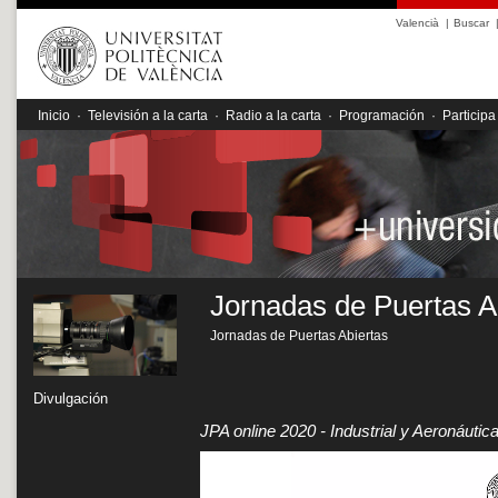
Valencià
|
Buscar
Inicio
·
Televisión a la carta
·
Radio a la carta
·
Programación
·
Participa
Jornadas de Puertas A
Jornadas de Puertas Abiertas
Divulgación
JPA online 2020 - Industrial y Aeronáutic