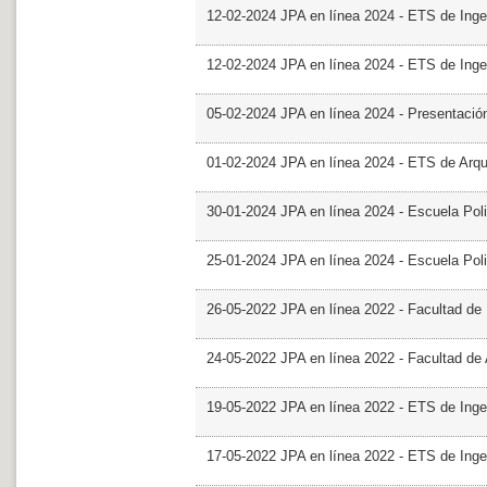
12-02-2024 JPA en línea 2024 - ETS de Ingen
12-02-2024 JPA en línea 2024 - ETS de Inge
05-02-2024 JPA en línea 2024 - Presentació
01-02-2024 JPA en línea 2024 - ETS de Arqu
30-01-2024 JPA en línea 2024 - Escuela Pol
25-01-2024 JPA en línea 2024 - Escuela Poli
26-05-2022 JPA en línea 2022 - Facultad de 
24-05-2022 JPA en línea 2022 - Facultad de
19-05-2022 JPA en línea 2022 - ETS de Inge
17-05-2022 JPA en línea 2022 - ETS de Ingen