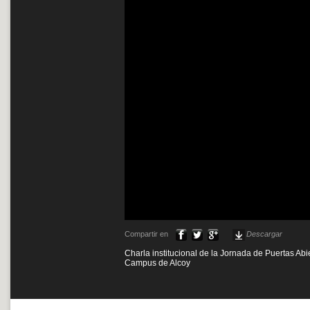
Compartir en
Descargar
Charla institucional de la Jornada de Puertas Abie
Campus de Alcoy