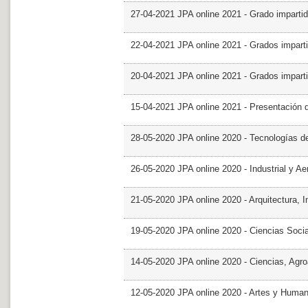
27-04-2021 JPA online 2021 - Grado impartid
22-04-2021 JPA online 2021 - Grados impar
20-04-2021 JPA online 2021 - Grados impart
15-04-2021 JPA online 2021 - Presentación 
28-05-2020 JPA online 2020 - Tecnologías d
26-05-2020 JPA online 2020 - Industrial y Ae
21-05-2020 JPA online 2020 - Arquitectura, In
19-05-2020 JPA online 2020 - Ciencias Socia
14-05-2020 JPA online 2020 - Ciencias, Agro
12-05-2020 JPA online 2020 - Artes y Huma