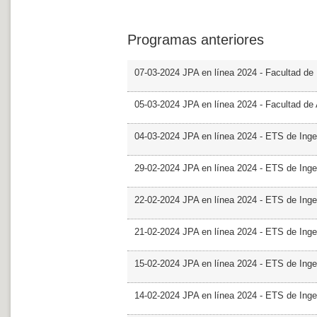
Programas anteriores
07-03-2024 JPA en línea 2024 - Facultad de 
05-03-2024 JPA en línea 2024 - Facultad de
04-03-2024 JPA en línea 2024 - ETS de Ingen
29-02-2024 JPA en línea 2024 - ETS de Inge
22-02-2024 JPA en línea 2024 - ETS de Inge
21-02-2024 JPA en línea 2024 - ETS de Ingen
15-02-2024 JPA en línea 2024 - ETS de Ingen
14-02-2024 JPA en línea 2024 - ETS de Ingen