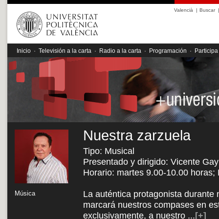
Valencià
|
Buscar
Inicio
·
Televisión a la carta
·
Radio a la carta
·
Programación
·
Participa
Nuestra zarzuela
Tipo: Musical
Presentado y dirigido: Vicente Gay
Horario: martes 9.00-10.00 horas;
La auténtica protagonista durante 
Música
marcará nuestros compases en est
exclusivamente, a nuestro
...
[+]