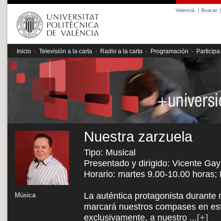
Valencià
|
Buscar
Inicio
·
Televisión a la carta
·
Radio a la carta
·
Programación
·
Participa
Nuestra zarzuela
Tipo: Musical
Presentado y dirigido: Vicente Gay
Horario: martes 9.00-10.00 horas;
La auténtica protagonista durante 
Música
marcará nuestros compases en est
exclusivamente, a nuestro
...
[+]