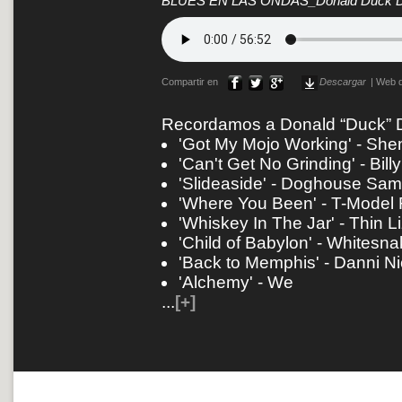
BLUES EN LAS ONDAS_Donald Duck 
Compartir en
Descargar
|
Web d
Recordamos a Donald “Duck” Dun
'Got My Mojo Working' - Sh
'Can't Get No Grinding' - Bill
'Slideaside' - Doghouse Sa
'Where You Been' - T-Model 
'Whiskey In The Jar' - Thin L
'Child of Babylon' - Whitesn
'Back to Memphis' - Danni Ni
'Alchemy' - We
...
[+]