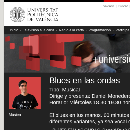
Valencià
|
Buscar
Inicio
·
Televisión a la carta
·
Radio a la carta
·
Programación
·
Participa
Blues en las ondas
Tipo: Musical
Dirige y presenta: Daniel Moneder
Horario: Miércoles 18.30-19.30 ho
El blues en tus manos. 60 minutos
Música
diferentes variantes, ya sea voca