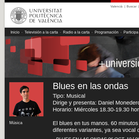
Valencià
|
Buscar
Inicio
·
Televisión a la carta
·
Radio a la carta
·
Programación
·
Participa
Blues en las ondas
Tipo: Musical
Dirige y presenta: Daniel Moneder
Horario: Miércoles 18.30-19.30 ho
El blues en tus manos. 60 minutos
Música
diferentes variantes, ya sea voca