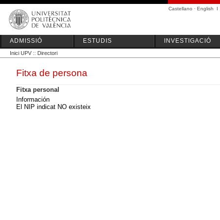
Castellano
·
English
I
ADMISSIÓ
ESTUDIS
INVESTIGACIÓ
Inici UPV
::
Directori
Fitxa de persona
Fitxa personal
Información
El NIP indicat NO existeix