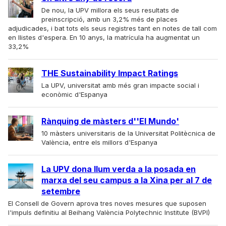
De nou, la UPV millora els seus resultats de
preinscripció, amb un 3,2% més de places
adjudicades, i bat tots els seus registres tant en notes de tall com
en llistes d'espera. En 10 anys, la matrícula ha augmentat un
33,2%
THE Sustainability Impact Ratings
La UPV, universitat amb més gran impacte social i
econòmic d'Espanya
Rànquing de màsters d''El Mundo'
10 màsters universitaris de la Universitat Politècnica de
València, entre els millors d'Espanya
La UPV dona llum verda a la posada en
marxa del seu campus a la Xina per al 7 de
setembre
El Consell de Govern aprova tres noves mesures que suposen
l'impuls definitiu al Beihang València Polytechnic Institute (BVPI)