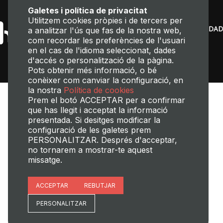
Galetes i política de privacitat
Utilitzem cookies pròpies i de tercers per
a analitzar l'ús que fas de la nostra web,
com recordar les preferències de l'usuari
en el cas de l'idioma seleccionat, dades
d'accés o personalització de la pàgina.
Pots obtenir més informació, o bé
conèixer com canviar la configuració, en
la nostra
Política de cookies
Prem el botó ACCEPTAR per a confirmar
que has llegit i acceptat la informació
presentada. Si desitges modificar la
configuració de les galetes prem
PERSONALITZAR. Després d'acceptar,
no tornarem a mostrar-te aquest
Transparència
Perfil del contractant
Mapa web
Avís legal
missatge.
Política de cookies
Política de privacitat
Gestió de Cookies
Essencials
ACCEPTAR
REBUTJAR
©2025 Universitat Politècnica de València
Preferències del lloc
PERSONALITZAR
Analítiques