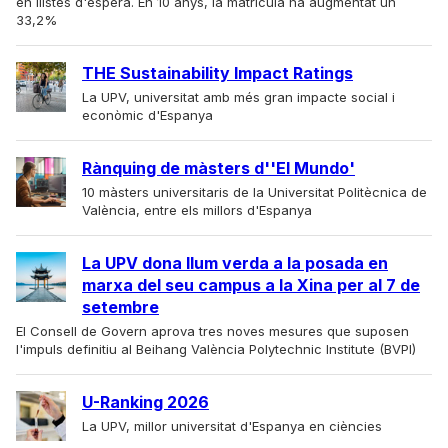
en llistes d'espera. En 10 anys, la matrícula ha augmentat un
33,2%
THE Sustainability Impact Ratings
La UPV, universitat amb més gran impacte social i
econòmic d'Espanya
Rànquing de màsters d''El Mundo'
10 màsters universitaris de la Universitat Politècnica de
València, entre els millors d'Espanya
La UPV dona llum verda a la posada en
marxa del seu campus a la Xina per al 7 de
setembre
El Consell de Govern aprova tres noves mesures que suposen
l'impuls definitiu al Beihang València Polytechnic Institute (BVPI)
U-Ranking 2026
La UPV, millor universitat d'Espanya en ciències