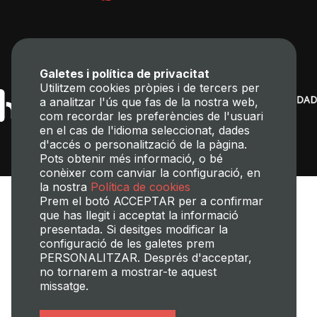
Galetes i política de privacitat
Utilitzem cookies pròpies i de tercers per
a analitzar l'ús que fas de la nostra web,
com recordar les preferències de l'usuari
en el cas de l'idioma seleccionat, dades
d'accés o personalització de la pàgina.
Pots obtenir més informació, o bé
conèixer com canviar la configuració, en
la nostra
Política de cookies
Prem el botó ACCEPTAR per a confirmar
que has llegit i acceptat la informació
presentada. Si desitges modificar la
configuració de les galetes prem
PERSONALITZAR. Després d'acceptar,
no tornarem a mostrar-te aquest
Transparència
Perfil del contractant
Mapa web
Avís legal
missatge.
Política de cookies
Política de privacitat
Gestió de Cookies