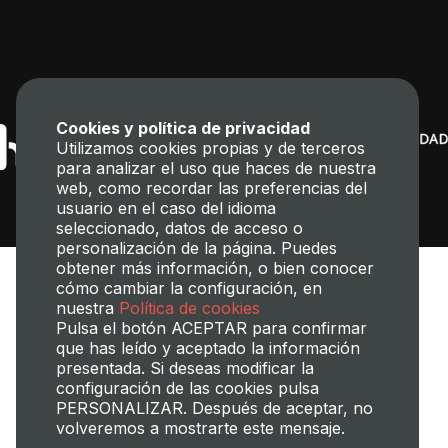
Cookies y política de privacidad
Utilizamos cookies propias y de terceros
para analizar el uso que haces de nuestra
web, como recordar las preferencias del
usuario en el caso del idioma
seleccionado, datos de acceso o
personalización de la página. Puedes
obtener más información, o bien conocer
cómo cambiar la configuración, en
nuestra
Política de cookies
Pulsa el botón ACEPTAR para confirmar
que has leído y aceptado la información
presentada. Si deseas modificar la
Transparencia
Perfil del contratante
Mapa web
Aviso legal
configuración de las cookies pulsa
Política de cookies
Política de privacidad
Gestión de Cookies
PERSONALIZAR. Después de aceptar, no
volveremos a mostrarte este mensaje.