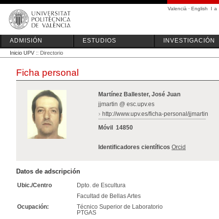
Valencià
·
English
I
a
ADMISIÓN
ESTUDIOS
INVESTIGACIÓN
Inicio UPV
:: Directorio
Ficha personal
Martínez Ballester, José Juan
jjmartin @ esc.upv.es
http://www.upv.es/ficha-personal/jjmartin
Móvil
14850
Identificadores científicos
Orcid
Datos de adscripción
Ubic./Centro
Dpto. de Escultura
Facultad de Bellas Artes
Ocupación:
Técnico Superior de Laboratorio
PTGAS