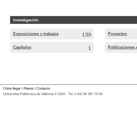
Investigación
Exposiciones y trabajos
139
Proyectos
Capítulos
1
Publicaciones 
Cómo llegar
I
Planos
I
Contacto
Universitat Politècnica de València © 2020 · Tel. (+34) 96 387 70 00