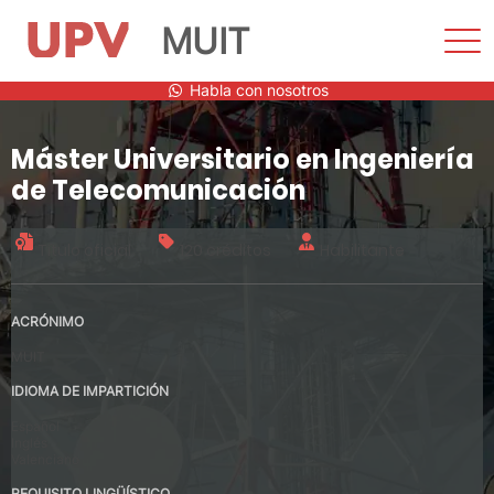
MUIT
Most
men
Saltar
Habla con nosotros
al
contenido
Máster Universitario en Ingeniería
de Telecomunicación
Título oficial
120 créditos
Habilitante
ACRÓNIMO
MUIT
IDIOMA DE IMPARTICIÓN
Español
Inglés
Valenciano
REQUISITO LINGÜÍSTICO