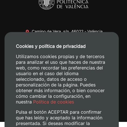
Camino de Vera, s/n. 46022 - València
+34 96 387 70 00
Cookies y política de privacidad
+34 620 04 00 50
Utilizamos cookies propias y de terceros
para analizar el uso que haces de nuestra
web, como recordar las preferencias del
usuario en el caso del idioma
seleccionado, datos de acceso o
personalización de la página. Puedes
obtener más información, o bien conocer
cómo cambiar la configuración, en
nuestra
Política de cookies
Pulsa el botón ACEPTAR para confirmar
que has leído y aceptado la información
presentada. Si deseas modificar la