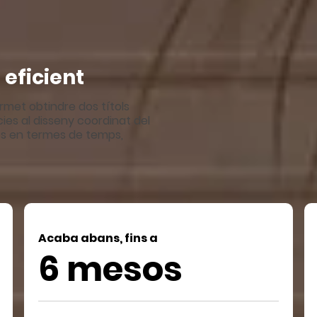
 eficient
rmet obtindre dos títols
cies al disseny coordinat del
es en termes de temps,
Acaba abans, fins a
6 mesos