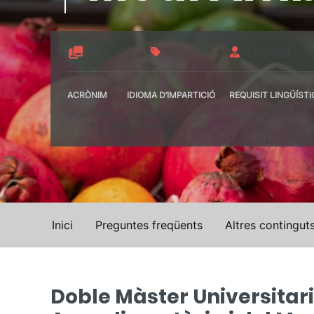
Doble títol
151 crèdits
Habilitant
ACRÒNIM
IDIOMA D’IMPARTICIÓ
REQUISIT LINGÜÍSTI
MUIAEAMA
Espanyol
Espanyol – B2
Valencià
Inici
Preguntes freqüents
Altres contingut
Doble Màster Universitar