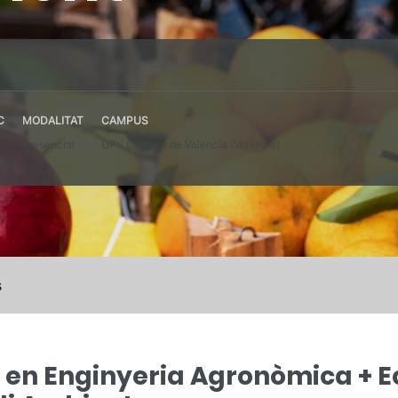
C
MODALITAT
CAMPUS
Presencial
UPV Campus de Valencia (València)
s
i en Enginyeria Agronòmica + 