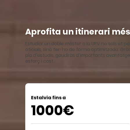
Aprofita un itinerari més
Estudiar un doble màster a la UPV no sols et pe
oficials, sinó fer-ho de forma optimitzada. Grà
pla d’estudis, gaudiràs d’importants avantatg
esforç i cost.
Estalvia fins a
1000€