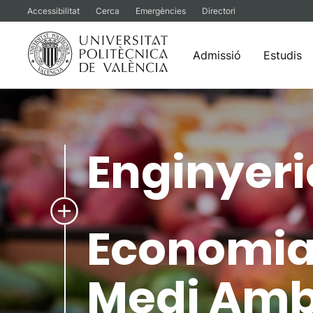
Accessibilitat
Cerca
Emergències
Directori
Admissió
Estudis
Vés
al
contingut
Enginyer
Economia 
Medi Amb