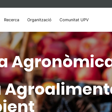
Recerca
Organització
Comunitat UPV
ia Agronòmic
Agroalimentàr
ient