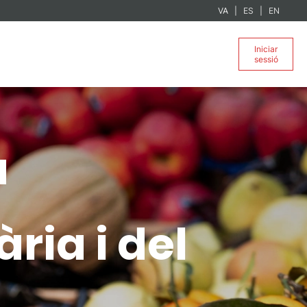
VA
ES
EN
Iniciar
sessió
a
ia i del