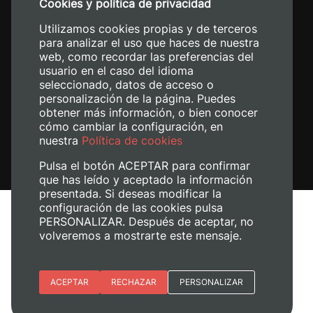
Cookies y política de privacidad
+34 620 04 00 50
Utilizamos cookies propias y de terceros
para analizar el uso que haces de nuestra
web, como recordar las preferencias del
usuario en el caso del idioma
seleccionado, datos de acceso o
personalización de la página. Puedes
obtener más información, o bien conocer
cómo cambiar la configuración, en
nuestra
Política de cookies
Pulsa el botón ACEPTAR para confirmar
que has leído y aceptado la información
presentada. Si deseas modificar la
configuración de las cookies pulsa
Avís legal
PERSONALIZAR. Después de aceptar, no
Política de cookies
volveremos a mostrarte este mensaje.
Política de privacitat
Gestiona les galetes
Esenciales
ACEPTAR
RECHAZAR
PERSONALIZAR
© 2026
Universitat Politècnica de València
Preferencias del sitio (idioma)