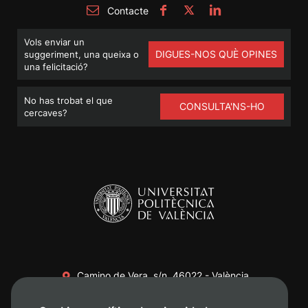
Contacte
Vols enviar un
DIGUES-NOS QUÈ OPINES
suggeriment, una queixa o
una felicitació?
No has trobat el que
CONSULTA'NS-HO
cercaves?
Camino de Vera, s/n. 46022 - València
+34 96 387 70 00