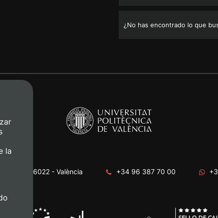
¿No has encontrado lo que bu
zar
s
e la
era, s/n. 46022 - València
+34 96 387 70 00
+3
do