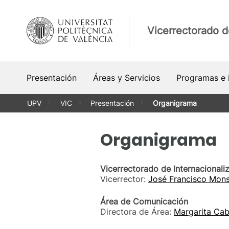
Saltar
al
Vicerrectorado d
contenido
Presentación
Áreas y Servicios
Programas e i
UPV
VIC
Presentación
Organigrama
Organigrama
Vicerrectorado de Internacional
Vicerrector:
José Francisco Mons
Área de Comunicación
Directora de Área:
Margarita Ca