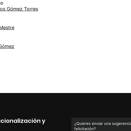
lo
nos Gómez Torres
 Mestre
 Gómez
cionalización y
¿Quieres enviar una sugerencia
felicitación?