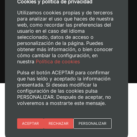
Cookies y política de privacidad
+34 620 04 00 50
Utilizamos cookies propias y de terceros
para analizar el uso que haces de nuestra
web, como recordar las preferencias del
usuario en el caso del idioma
seleccionado, datos de acceso o
personalización de la página. Puedes
obtener más información, o bien conocer
cómo cambiar la configuración, en
nuestra
Política de cookies
Pulsa el botón ACEPTAR para confirmar
que has leído y aceptado la información
presentada. Si deseas modificar la
configuración de las cookies pulsa
Avís legal
PERSONALIZAR. Después de aceptar, no
Política de cookies
volveremos a mostrarte este mensaje.
Política de privacitat
Gestiona les galetes
Esenciales
ACEPTAR
RECHAZAR
PERSONALIZAR
© 2026
Universitat Politècnica de València
Preferencias del sitio (idioma)