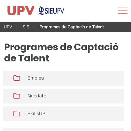
Most
men
Vés
UPV
SIE
Programes de Captació de Talent
al
contingut
Programes de Captació
de Talent
Emplea
Quédate
SkillsUP