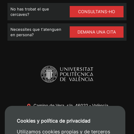
No has trobat el que
CONSULTA'NS-HO
cercaves?
Necessites que t'atenguen
DEMANA UNA CITA
en persona?
Camino de Vera, s/n. 46022 - València
+34 96 387 70 00
Cookies y política de privacidad
+34 620 04 00 50
Utilizamos cookies propias y de terceros