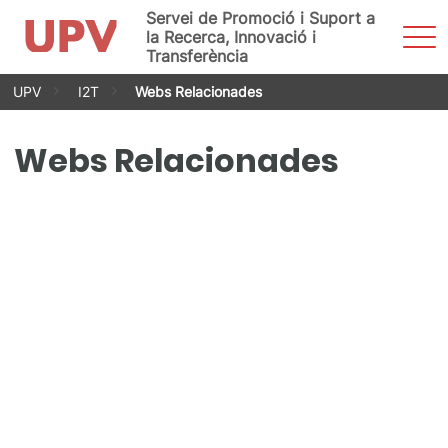
Servei de Promoció i Suport a
Most
la Recerca, Innovació i
men
Transferència
Vés
UPV
I2T
Webs Relacionades
al
contingut
Webs Relacionades