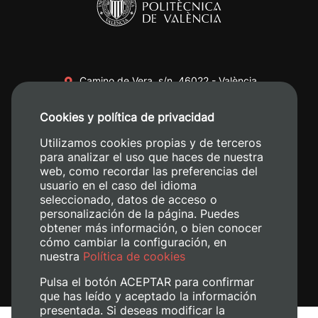
Camino de Vera, s/n. 46022 - València
+34 96 387 70 00
Cookies y política de privacidad
+34 620 04 00 50
Utilizamos cookies propias y de terceros
para analizar el uso que haces de nuestra
web, como recordar las preferencias del
usuario en el caso del idioma
seleccionado, datos de acceso o
personalización de la página. Puedes
obtener más información, o bien conocer
cómo cambiar la configuración, en
nuestra
Política de cookies
Pulsa el botón ACEPTAR para confirmar
que has leído y aceptado la información
presentada. Si deseas modificar la