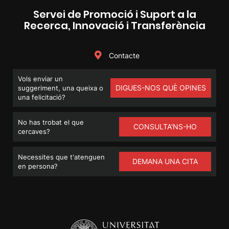
Servei de Promoció i Suport a la
Recerca, Innovació i Transferència
Contacte
Vols enviar un
DIGUES-NOS QUÈ OPINES
suggeriment, una queixa o
una felicitació?
No has trobat el que
CONSULTA'NS-HO
cercaves?
Necessites que t'atenguen
DEMANA UNA CITA
en persona?