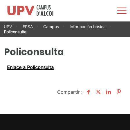
Most
men
Saltar
UPV
EPSA
Campus
Información básica
al
Policonsulta
contenido
Policonsulta
Enlace a Policonsulta
Compartir :