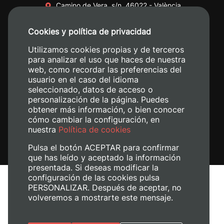
Camino de Vera, s/n. 46022 - València
+34 96 387 70 00
Cookies y política de privacidad
+34 620 04 00 50
Utilizamos cookies propias y de terceros
para analizar el uso que haces de nuestra
web, como recordar las preferencias del
usuario en el caso del idioma
seleccionado, datos de acceso o
personalización de la página. Puedes
obtener más información, o bien conocer
cómo cambiar la configuración, en
nuestra
Política de cookies
Pulsa el botón ACEPTAR para confirmar
que has leído y aceptado la información
presentada. Si deseas modificar la
configuración de las cookies pulsa
Aviso legal
PERSONALIZAR. Después de aceptar, no
Política de cookies
volveremos a mostrarte este mensaje.
Política de privacidad
Gestionar cookies