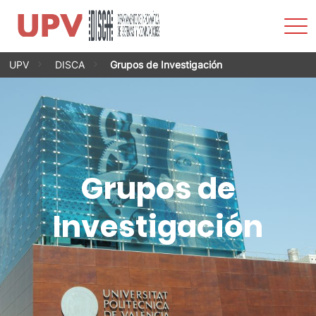
Most
men
Saltar
UPV
DISCA
Grupos de Investigación
al
contenido
Grupos de
Investigación