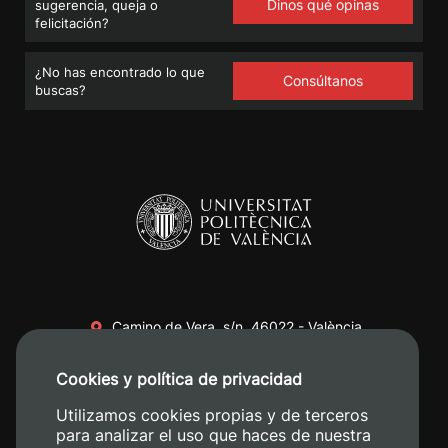
Dinos qué opinas
sugerencia, queja o
felicitación?
¿No has encontrado lo que
Consúltanos
buscas?
Camino de Vera, s/n. 46022 - València
+34 96 387 70 00
Cookies y política de privacidad
+34 620 04 00 50
Utilizamos cookies propias y de terceros
para analizar el uso que haces de nuestra