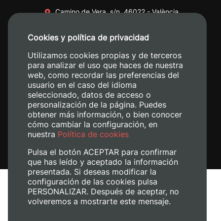
Camino de Vera, s/n. 46022 - València
+34 96 387 70 00
Cookies y política de privacidad
+34 620 04 00 50
Utilizamos cookies propias y de terceros
para analizar el uso que haces de nuestra
web, como recordar las preferencias del
usuario en el caso del idioma
seleccionado, datos de acceso o
personalización de la página. Puedes
obtener más información, o bien conocer
cómo cambiar la configuración, en
nuestra
Política de cookies
Pulsa el botón ACEPTAR para confirmar
que has leído y aceptado la información
presentada. Si deseas modificar la
configuración de las cookies pulsa
Avís legal
PERSONALIZAR. Después de aceptar, no
Política de cookies
volveremos a mostrarte este mensaje.
Política de privacitat