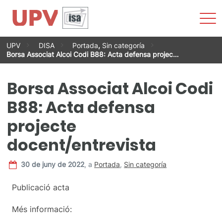
Most
men
Vés
UPV
DISA
Portada
,
Sin categoría
al
Borsa Associat Alcoi Codi B88: Acta defensa projec…
contingut
Borsa Associat Alcoi Codi
B88: Acta defensa
projecte
docent/entrevista
30 de juny de 2022
,
a
Portada
,
Sin categoría
Publicació acta
Més informació: