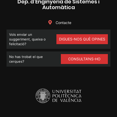
Dep. d’Enginyeria de Sistemes i
Automàtica
Contacte
Vols enviar un
DIGUES-NOS QUÈ OPINES
suggeriment, queixa o
felicitació?
No has trobat el que
CONSULTA'NS-HO
cerques?