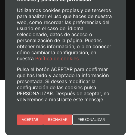
+34 620 04 00 50
Utilizamos cookies propias y de terceros
para analizar el uso que haces de nuestra
web, como recordar las preferencias del
usuario en el caso del idioma
seleccionado, datos de acceso o
personalización de la página. Puedes
obtener más información, o bien conocer
cómo cambiar la configuración, en
nuestra
Política de cookies
Pulsa el botón ACEPTAR para confirmar
que has leído y aceptado la información
presentada. Si deseas modificar la
configuración de las cookies pulsa
Aviso legal
PERSONALIZAR. Después de aceptar, no
volveremos a mostrarte este mensaje.
Política de cookies
Política de privacidad
Gestionar cookies
Esenciales
ACEPTAR
RECHAZAR
PERSONALIZAR
© 2026
Universitat Politècnica de València
Preferencias del sitio (idioma)